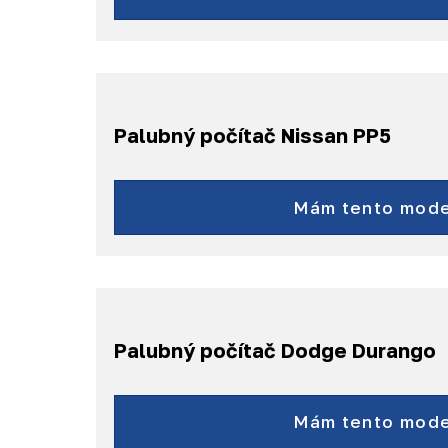
Palubný počítač Nissan PP5
Qashqai J10
X-Trail T31
Mám tento mode
a ďalšie...
Palubný počítač Dodge Durango
Dodge Durango
Mám tento mode