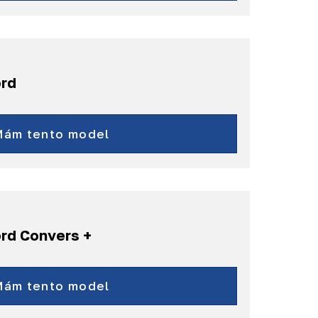
ord
Focus
Mondeo
Mám tento model
Galaxy
Ranger
a ďalšie...
ord Convers +
Mondeo
S-Max
Mám tento model
Galaxy