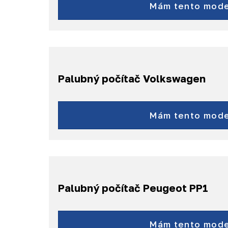
C-Max
Mám tento mode
Focus
a ďalšie...
Palubný počítač Volkswagen
Touareg
a ďalšie...
Mám tento mode
Palubný počítač Peugeot PP1
Boxer
a ďalšie...
Mám tento mode