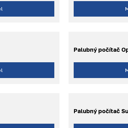
l
Palubný počítač O
M
l
Palubný počítač S