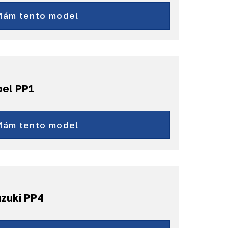
Doblò
Fiorino
Mám tento model
Qubo
Punto
Croma
Bravo
a ďalšie...
pel PP1
ovano od roku 2021
a ďalšie...
Mám tento model
uzuki PP4
Vitara