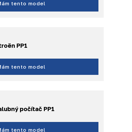
SX4 S-Cross
Mám tento model
a ďalšie...
troën PP1
Jumper
a ďalšie...
Mám tento model
alubný počítač PP1
Pre obytné vozidlá:
Adria, Ahorn,
Mám tento model