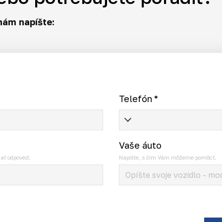
nám napíšte:
Telefón
*
Vaše áuto
ať odpoveď.
Napíšte, s čím Vám môžeme pomôcť.