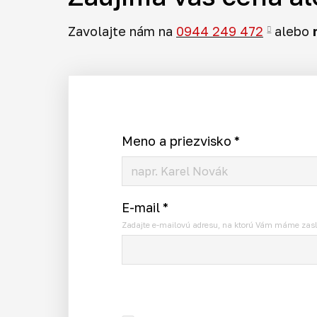
Zavolajte nám na
0944 249 472
alebo
Meno a priezvisko
*
E-mail
*
Zadajte e-mailovú adresu, na ktorú Vám máme zasl