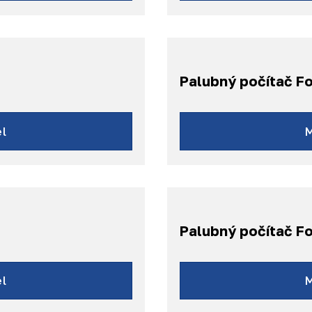
Palubný počítač F
l
Palubný počítač F
l