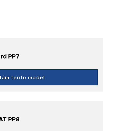
ord PP7
C-Max
Kuga
Mám tento model
Focus
IAT PP8