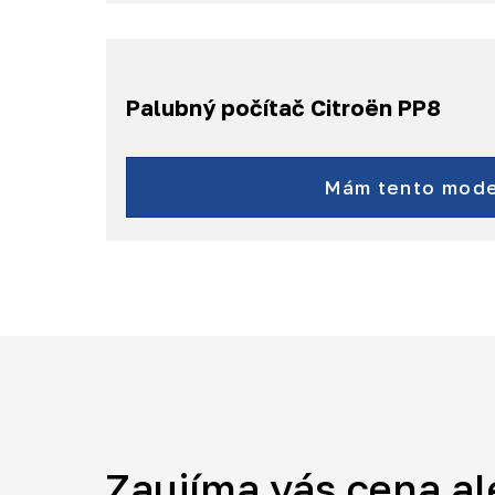
a ďalšie...
Palubný počítač Citroën PP8
Nemo
a ďalšie...
Mám tento mode
Zaujíma vás cena al