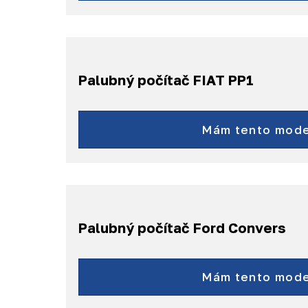
Palubný počítač FIAT PP1
Ducato
Dobló
Mám tento mode
Punto
Fiorino
a ďalšie...
Palubný počítač Ford Convers
Mondeo
S-Max
Mám tento mode
Galaxy