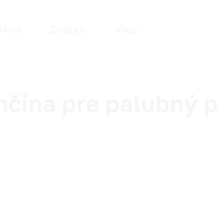
Úvod
Značky
Viac
Wha
nčina pre palubný p