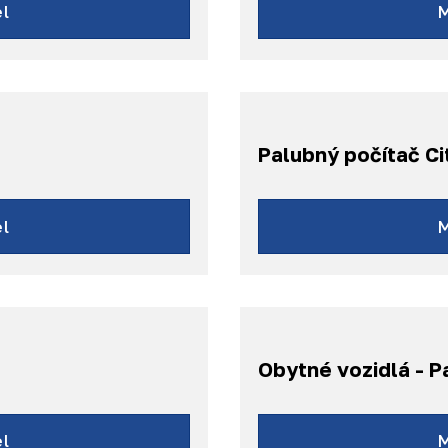
l
Palubný počítač Ci
l
Obytné vozidlá - P
l