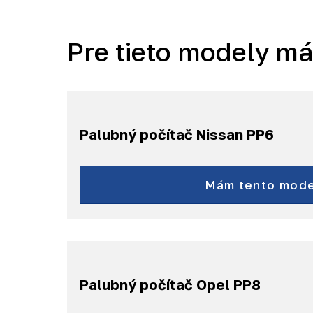
Pre tieto modely m
Palubný počítač Nissan PP6
QashQai J11
X-Trail T32
Mám tento mode
a ďalšie...
Palubný počítač Opel PP8