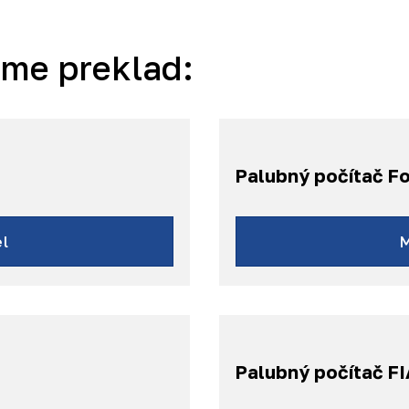
áme preklad:
Palubný počítač F
l
Palubný počítač F