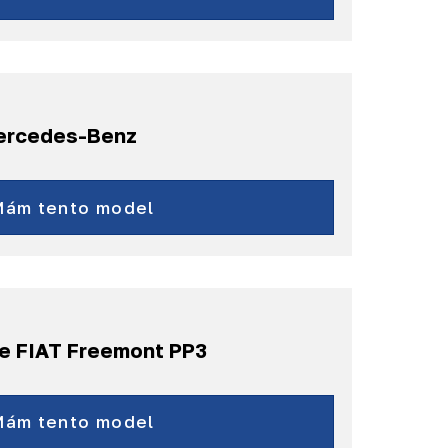
Bürstner, Citroën,
Dethleffs, Duere,
Fiat, Forster,
Hymer, Knaus,
Peugeot, Pössl,
Mercedes-Benz
Roller a ďalšie...
S
CL
Mám tento model
a ďalšie...
re FIAT Freemont PP3
Freemont
a ďalšie...
Mám tento model