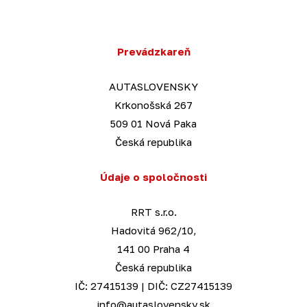
Prevádzkareň
AUTASLOVENSKY
Krkonošská 267
509 01 Nová Paka
Česká republika
Údaje o spoločnosti
RRT s.r.o.
Hadovitá 962/10,
141 00 Praha 4
Česká republika
IČ: 27415139 | DIČ: CZ27415139
info@autaslovensky.sk