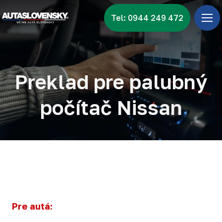
Tel: 0944 249 472
Úv
Ponu
Zna
Preklad pre palubný
Vid
počítač Nissan
Nov
Kon
Pre autá: