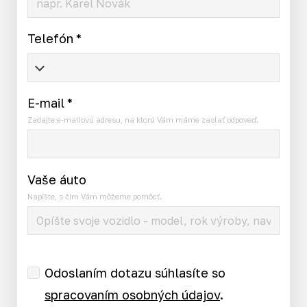
Telefón
*
E-mail
*
Zadajte e-mailovú adresu, na ktorú Vám máme zaslať odpoveď.
Vaše áuto
Napíšte, s čím Vám môžeme pomôcť.
Odoslaním dotazu súhlasíte so
spracovaním osobných údajov
.