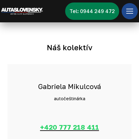
Tel: 0944 249 472
Úv
Ponu
Zna
Náš kolektív
Vid
Nov
Kon
Gabriela Mikulcová
autočeštinárka
+420 777 218 411