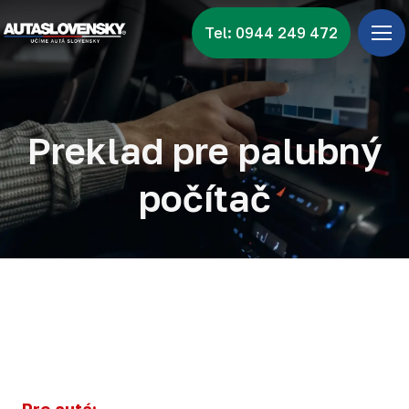
Tel: 0944 249 472
Úv
Ponu
Zna
Preklad pre palubný
Vid
počítač
Nov
Kon