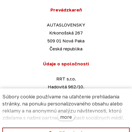
Prevádzkareň
AUTASLOVENSKY
Krkonošská 267
509 01 Nová Paka
Česká republika
Údaje o spoločnosti
RRT s.r.o.
Hadovitá 962/10,
141 00 Praha 4
Súbory cookie používame na uľahčenie prehliadania
Česká republika
stránky, na ponuku personalizovaného obsahu alebo
reklamy a na anonymnú analýzu návštevnosti, ktorú
IČ: 27415139 | DIČ: CZ27415139
more
zdieľame s našimi partnermi v oblasti sociálnych médií,
info@autaslovensky.sk
reklamy a analýzy. Ich nastavenia môžete upraviť
pomocou odkazu "Nastavenia súborov cookie" a môžete