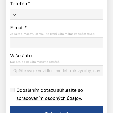
Telefón
*
E-mail
*
Zadajte e-mailovú adresu, na ktorú Vám máme zaslať odpoveď.
Vaše áuto
Napíšte, s čím Vám môžeme pomôcť.
Odoslaním dotazu súhlasíte so
spracovaním osobných údajov
.