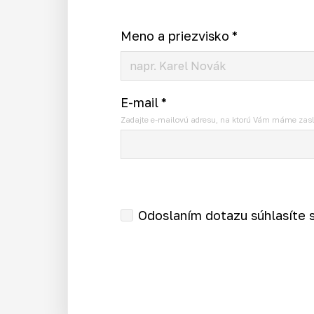
Meno a priezvisko
*
E-mail
*
Zadajte e-mailovú adresu, na ktorú Vám máme zasl
Odoslaním dotazu súhlasíte 