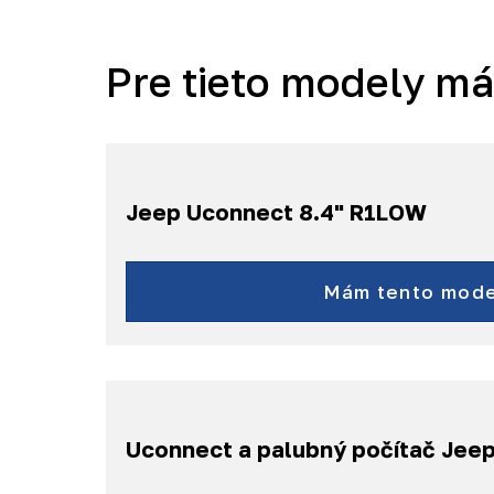
Pre tieto modely m
Jeep Uconnect 8.4" R1LOW
Grand Cherokee W
a ďalšie...
Mám tento mode
Uconnect a palubný počítač Jee