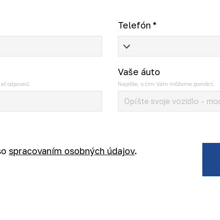
Telefón
*
Vaše áuto
ať odpoveď.
Napíšte, s čím Vám môžeme pomôcť.
so
spracovaním osobných údajov
.