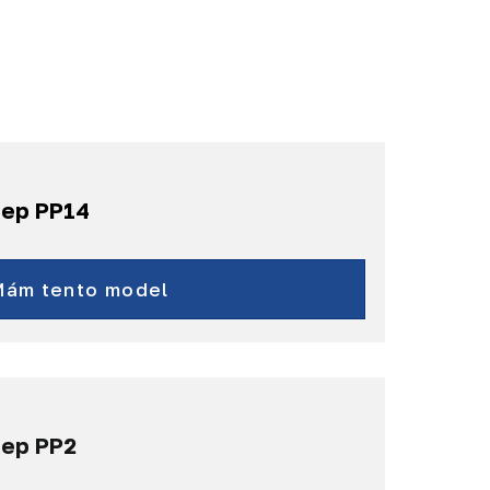
eep PP14
eep Grand Cherokee
Wagoneer
Mám tento model
Grand Wagoneer
eep PP2