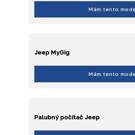
Jeep Grand Cherok
Mám tento mode
Jeep MyGig
Grand Cherokee (WK2) - r.v.
Cherokee (KK) - r.v. 200
Mám tento mode
Wrangler (JK) - r.v. 201
Palubný počítač Jeep
Grand Cherokee