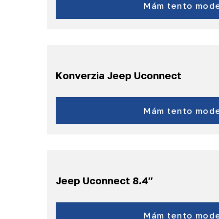
a ďalšie...
Mám tento mode
Konverzia Jeep Uconnect
Cherokee
Grand Cherokee
Mám tento mode
a ďalšie...
Jeep Uconnect 8.4″
Cherokee (KL) - r.v. 201
Grand Cherokee (WK2) - r.v.
Mám tento mode