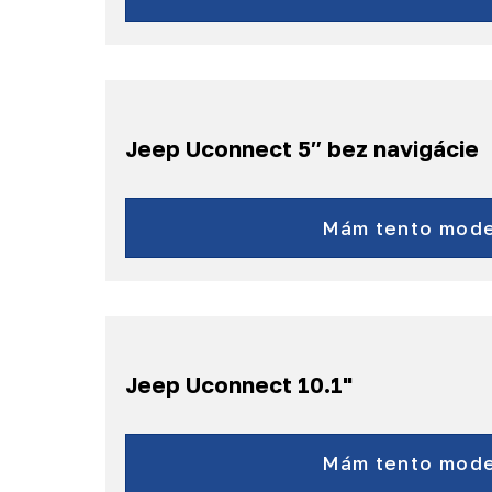
a ďalšie...
Jeep Uconnect 5″ bez navigácie
Compass
Renegade
Mám tento mode
a ďalšie...
Jeep Uconnect 10.1"
Compass
Commander
Mám tento mode