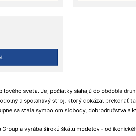
Wrang
l
ilového sveta. Jej počiatky siahajú do obdobia druh
odolný a spoľahlivý stroj, ktorý dokázal prekonať t
stupne sa stala symbolom slobody, dobrodružstva a kv
s
Group a vyrába širokú škálu modelov - od ikonick