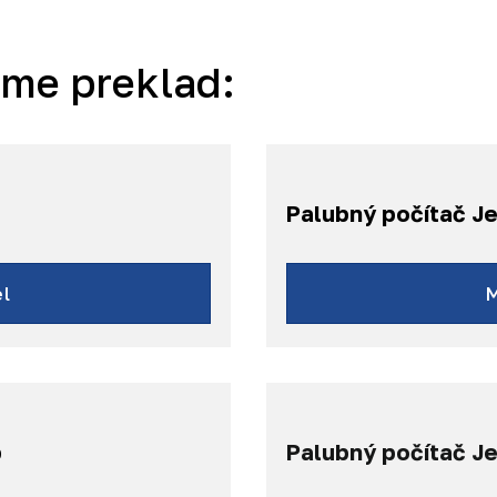
áme preklad:
Palubný počítač J
L
J
l
p
Palubný počítač J