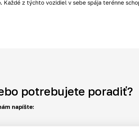
e
. Každé z týchto vozidiel v sebe spája terénne sch
ebo potrebujete poradiť?
nám napíšte: