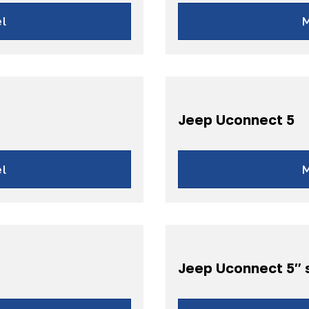
ee
Gra
l
Jeep Uconnect 5
 2008-2013
Grand Che
8-2013
Ch
l
2-2016
Jeep Uconnect 5″ 