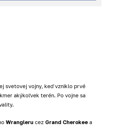
ler (JL) - r.v. 2018-2021
a ďalšie...
ej svetovej vojny, keď vzniklo prvé
akmer akýkoľvek terén. Po vojne sa
ality.
ého
Wrangleru
cez
Grand Cherokee
a