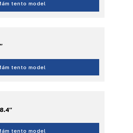
Renegade
Mám tento model
a ďalšie...
″
Renegade
a ďalšie...
Mám tento model
8.4″
kee (KL) - r.v. 2018-2020
Compass
Mám tento model