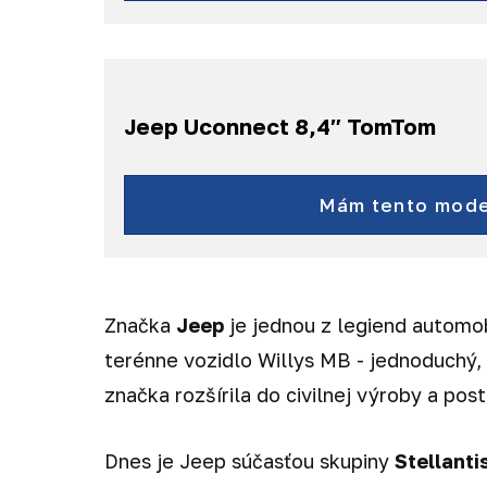
a ďalšie...
Jeep Uconnect 8,4″ TomTom
Renegade
Compass
Mám tento mode
a ďalšie...
Značka
Jeep
je jednou z legiend automob
terénne vozidlo Willys MB - jednoduchý, 
značka rozšírila do civilnej výroby a po
Dnes je Jeep súčasťou skupiny
Stellanti