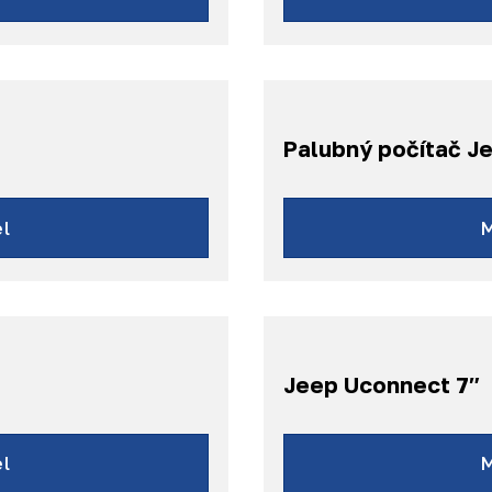
Grand Ch
Wrangler
Palubný počítač J
R
C
l
Jeep Uconnect 7″
l