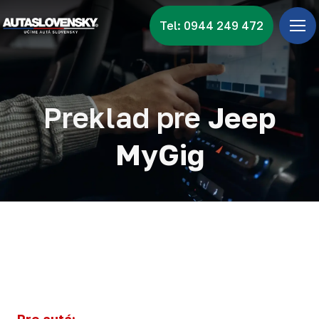
Tel: 0944 249 472
Úv
Ponu
Zna
Preklad pre
Jeep
Vid
MyGig
Nov
Kon