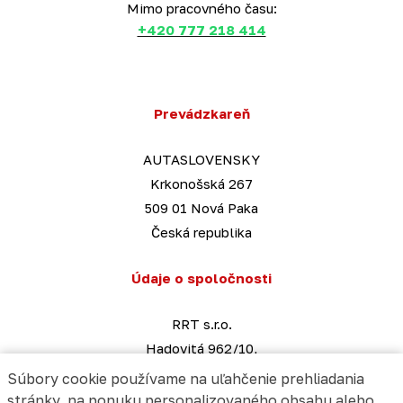
Mimo pracovného času:
+420 777 218 414
Prevádzkareň
AUTASLOVENSKY
Krkonošská 267
509 01 Nová Paka
Česká republika
Údaje o spoločnosti
RRT s.r.o.
Hadovitá 962/10,
141 00 Praha 4
Súbory cookie používame na uľahčenie prehliadania
Česká republika
stránky, na ponuku personalizovaného obsahu alebo