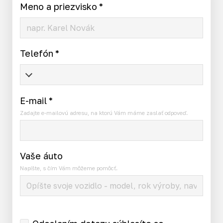
Meno a priezvisko
*
Telefón
*
E-mail
*
Zadajte e-mailovú adresu, na ktorú Vám máme zaslať odpoveď.
Vaše áuto
Napíšte, s čím Vám môžeme pomôcť.