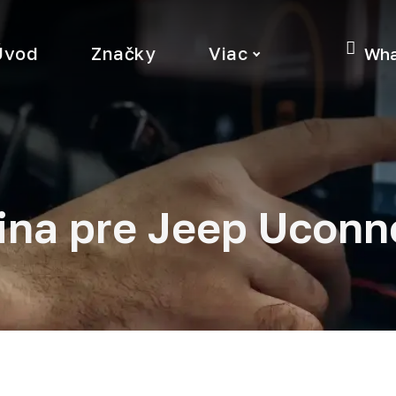
Úvod
Značky
Viac
Wha
ina pre Jeep Uconne