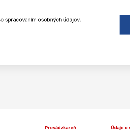
so
spracovaním osobných údajov
.
Prevádzkareň
Údaje o 