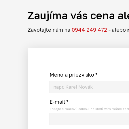
Zaujíma vás cena al
Zavolajte nám na
0944 249 472
alebo
Meno a priezvisko
*
E-mail
*
Zadajte e-mailovú adresu, na ktorú Vám máme zasl