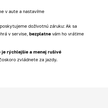
e v aute a nastavíme
l poskytujeme doživotnú záruku: Ak sa
hrá v servise,
bezplatne
vám ho vrátime
 je rýchlejšie a menej rušivé
 čoskoro zvládnete za jazdy.