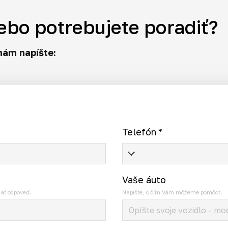
ebo potrebujete poradiť?
nám napíšte:
Telefón
*
Vaše áuto
ať odpoveď.
Napíšte, s čím Vám môžeme pomôcť.