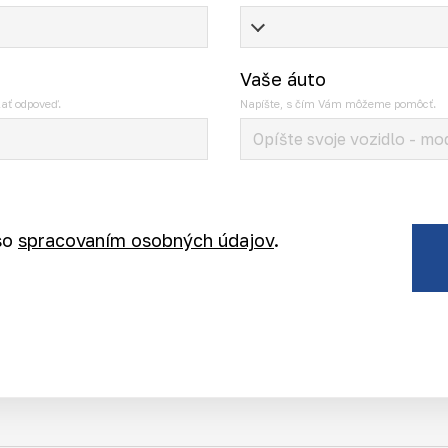
Vaše áuto
ať odpoveď.
Napíšte, s čím Vám môžeme pomôcť.
so
spracovaním osobných údajov
.