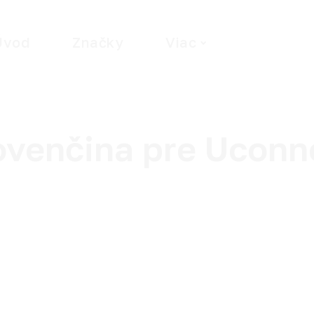
Úvod
Značky
Viac
Wha
ovenčina pre Uconn