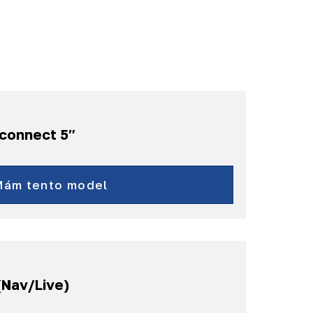
Uconnect 5″
Pre obytné vozidlá:
Adria, Ahorn,
Mám tento model
Bürstner, Citroën,
Dethleffs, Duere,
Fiat, Forster,
Hymer, Knaus,
Peugeot, Pössl,
(Nav/Live)
Roller a ďalšie...