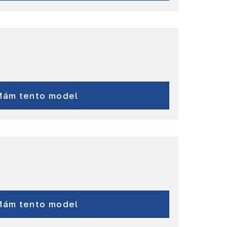
RAM
a ďalšie...
Mám tento model
RAM
Durango
Mám tento model
a ďalšie...