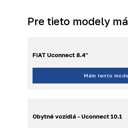
Pre tieto modely m
FIAT Uconnect 8.4″
Freemont
a ďalšie...
Mám tento mode
Obytné vozidlá - Uconnect 10.1