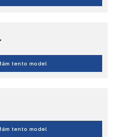
″
500X
a ďalšie...
Mám tento model
ngo (model 2021 - 2025)
a ďalšie...
Mám tento model