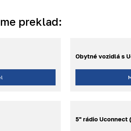
áme preklad:
Obytné vozidlá s 
l
5" rádio Uconnect 