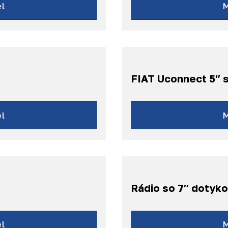
l
FIAT Uconnect 5″ s
l
Rádio so 7″ dotyk
l