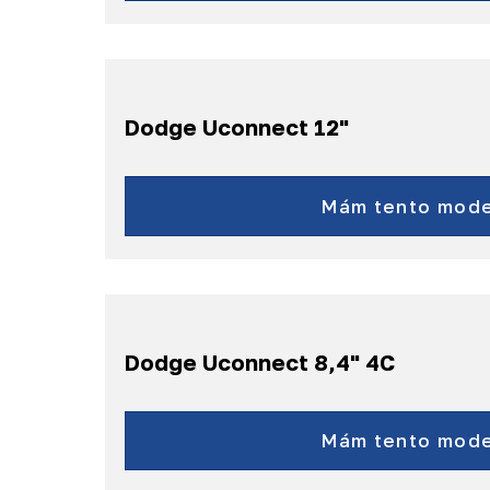
a ďalšie...
Dodge Uconnect 12"
RAM
a ďalšie...
Mám tento mode
Dodge Uconnect 8,4" 4C
Durango
RAM
Mám tento mode
Charger