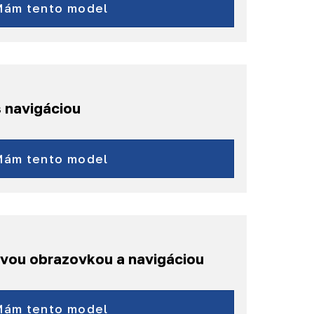
a ďalšie...
Mám tento model
 navigáciou
Typ
Doblò
Mám tento model
500
500C
500X
500L
ovou obrazovkou a navigáciou
Fullback
a ďalšie...
Mám tento model