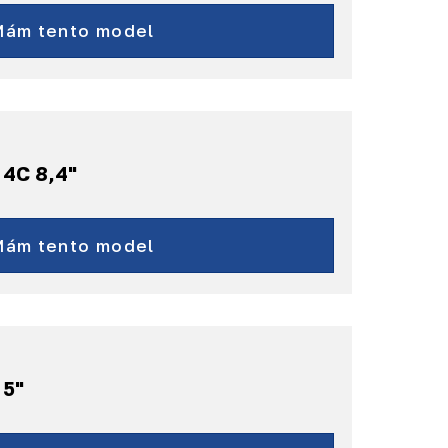
Giulietta
MiTo
Mám tento model
a ďalšie...
 4C 8,4"
300
Pacifica
Mám tento model
a ďalšie...
 5"
Boxer