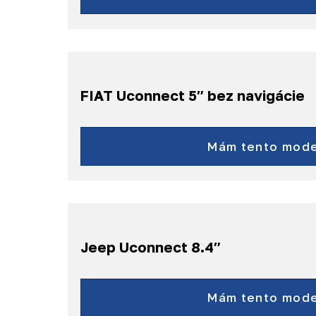
500
500L
500X
595 Abarth
a ďalšie...
FIAT Uconnect 5″ bez navigácie
Ducato
Dobló
Mám tento mode
Tipo
500
500C
500X
500L
Jeep Uconnect 8.4″
a ďalšie...
Cherokee
Grand Cherokee
Mám tento mode