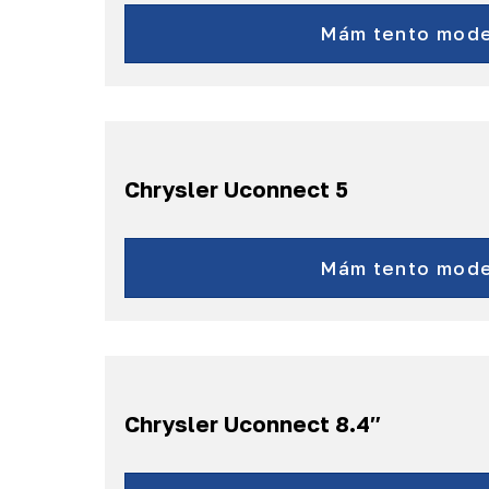
Pre obytné vozidlá
Adria, Ahorn,
Mám tento mode
Bürstner, Citroën,
Dethleffs, Duere,
Fiat, Forster,
Hymer, Knaus,
Peugeot, Pössl,
Chrysler Uconnect 5
Roller a iné
Pacifica
s palubným systémom Uc
a ďalšie...
Mám tento mode
Chrysler Uconnect 8.4″
200