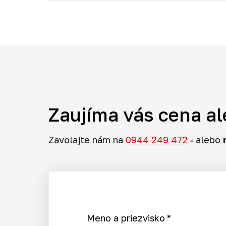
Challenger
a ďalšie...
Zaujíma vás cena al
Zavolajte nám na
0944 249 472
alebo
Meno a priezvisko
*