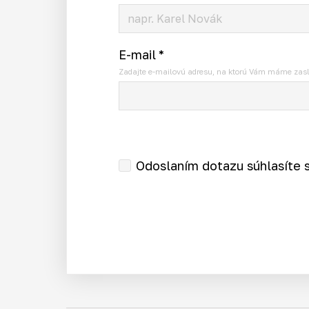
E-mail
*
Zadajte e-mailovú adresu, na ktorú Vám máme zasl
Odoslaním dotazu súhlasíte 