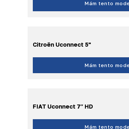
300
Mám tento mode
Pacifica
a ďalšie...
Citroën Uconnect 5"
Jumper
a ďalšie...
Mám tento mode
FIAT Uconnect 7″ HD
Tipo
Doblò
Mám tento mode