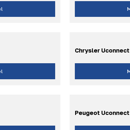
:
l
Chrysler Uconnect
onnect
l
Peugeot Uconnect