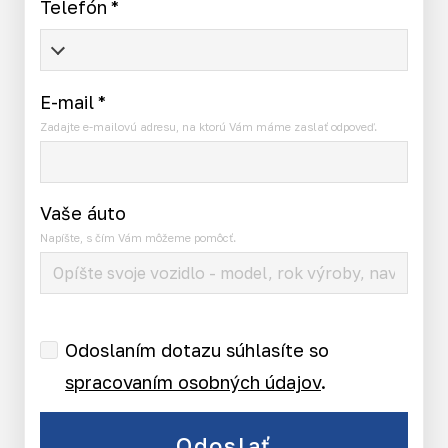
Telefón
*
E-mail
*
Zadajte e-mailovú adresu, na ktorú Vám máme zaslať odpoveď.
Vaše áuto
Napíšte, s čím Vám môžeme pomôcť.
Odoslaním dotazu súhlasíte so
spracovaním osobných údajov
.
Odoslať