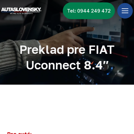
Tel: 0944 249 472
Úv
Ponu
Zna
Preklad pre FIAT
Vid
Uconnect 8.4″
Nov
Kon