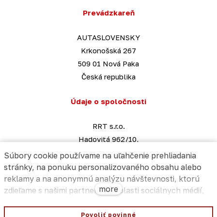
Prevádzkareň
AUTASLOVENSKY
Krkonošská 267
509 01 Nová Paka
Česká republika
Údaje o spoločnosti
RRT s.r.o.
Hadovitá 962/10,
141 00 Praha 4
Súbory cookie používame na uľahčenie prehliadania
Česká republika
stránky, na ponuku personalizovaného obsahu alebo
reklamy a na anonymnú analýzu návštevnosti, ktorú
IČ: 27415139 | DIČ: CZ27415139
more
zdieľame s našimi partnermi v oblasti sociálnych médií,
info@autaslovensky.sk
reklamy a analýzy. Ich nastavenia môžete upraviť
pomocou odkazu "Nastavenia súborov cookie" a môžete
Povoliť povinné