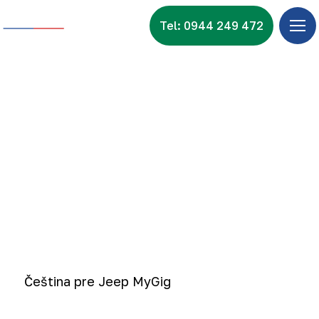
Tel: 0944 249 472
Úv
Ponu
Zna
Videoukážky
Vid
vozidiel Jeep
Nov
Kon
Čeština pre Jeep MyGig