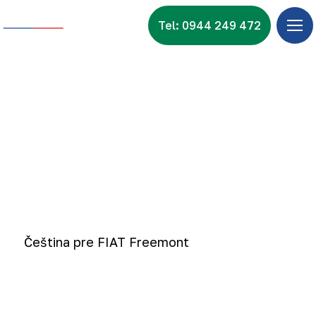
Tel: 0944 249 472
Úv
Ponu
Zna
Videonávody Fiat
Vid
Nov
Kon
Čeština pre FIAT Freemont