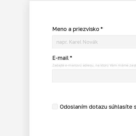
Meno a priezvisko
*
E-mail
*
Zadajte e-mailovú adresu, na ktorú Vám máme zasl
Odoslaním dotazu súhlasíte 