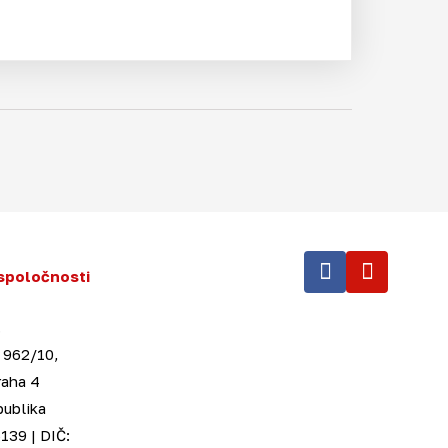
spoločnosti
.
 962/10,
raha 4
publika
139 | DIČ: