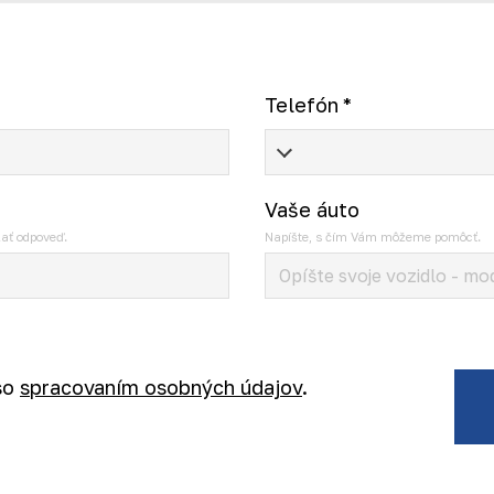
Telefón
*
Vaše áuto
ať odpoveď.
Napíšte, s čím Vám môžeme pomôcť.
so
spracovaním osobných údajov
.