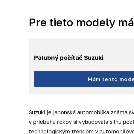
Pre tieto modely m
Palubný počítač Suzuki
Vitara
SX4 S-Cross
Mám tento mode
a ďalšie...
Suzuki je japonská automobilka známa s
v priebehu rokov si vybudovala silnú p
technologickým trendom v automobilov