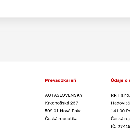
Prevádzkareň
Údaje o 
AUTASLOVENSKY
RRT s.r.o
Krkonošská 267
Hadovitá
509 01 Nová Paka
141 00 P
Česká republika
Česká re
IČ: 27415