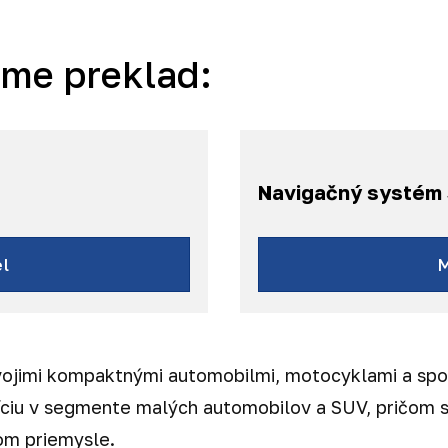
áme preklad:
Navigačný systém 
l
vojimi kompaktnými automobilmi, motocyklami a spoľ
ozíciu v segmente malých automobilov a SUV, pričo
om priemysle.