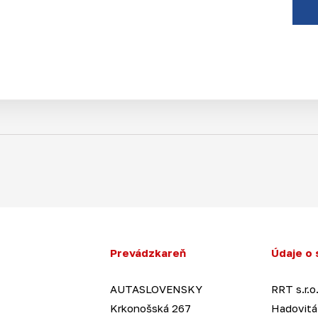
Prevádzkareň
Údaje o 
AUTASLOVENSKY
RRT s.r.o
Krkonošská 267
Hadovitá