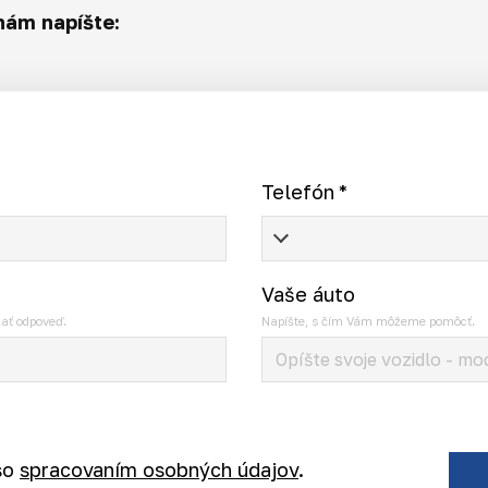
nám napíšte:
Telefón
*
Vaše áuto
ať odpoveď.
Napíšte, s čím Vám môžeme pomôcť.
so
spracovaním osobných údajov
.