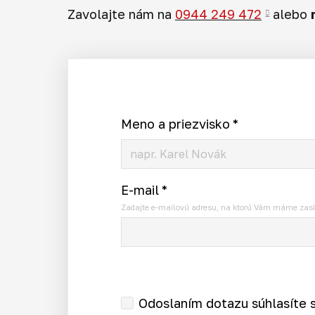
Zavolajte nám na
0944 249 472
alebo
Meno a priezvisko
*
E-mail
*
Zadajte e-mailovú adresu, na ktorú Vám máme zasl
Odoslaním dotazu súhlasíte 