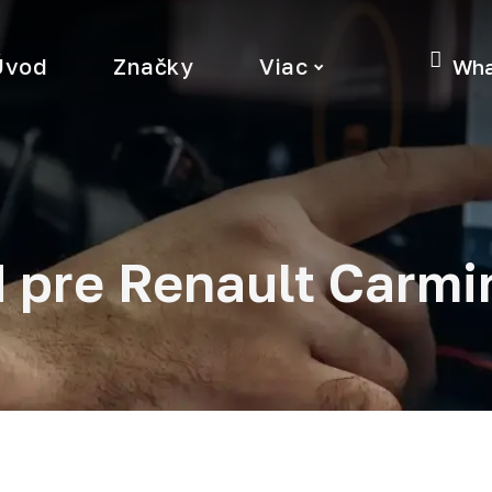
Úvod
Značky
Viac
Wha
 pre Renault Carm