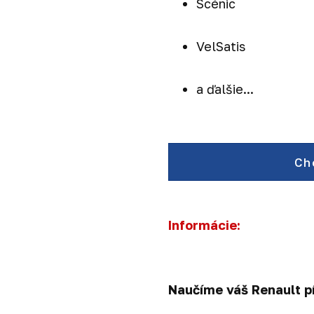
Scénic
VelSatis
a ďalšie...
Ch
Informácie:
Naučíme váš Renault p