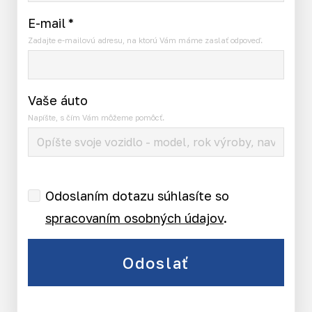
E-mail
*
Zadajte e-mailovú adresu, na ktorú Vám máme zaslať odpoveď.
Vaše áuto
Napíšte, s čím Vám môžeme pomôcť.
Odoslaním dotazu súhlasíte so
spracovaním osobných údajov
.
Odoslať