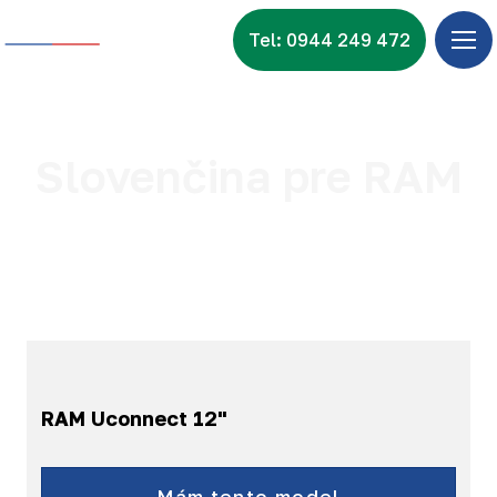
Tel: 0944 249 472
Úv
Ponu
Zna
Slovenčina pre RAM
Vid
Nov
Kon
RAM Uconnect 12"
RAM
Mám tento model