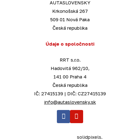
AUTASLOVENSKY
Krkonošská 267
509 01 Nová Paka
Česká republika
Údaje o spoločnosti
RRT s.r.o.
Hadovitá 962/10,
141 00 Praha 4
Česká republika
IČ: 27415139 | DIČ: CZ27415139
info@autaslovensky.sk
Tel
This web runs on
solidpixels.