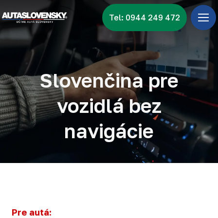
Tel: 0944 249 472
Úv
Ponu
Zna
Slovenčina pre
Vid
vozidlá bez
Nov
navigácie
Kon
Pre autá: