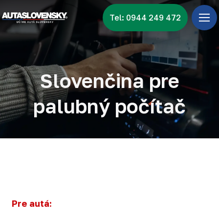
Tel: 0944 249 472
Úv
Ponu
Zna
Slovenčina pre
Vid
palubný počítač
Nov
Kon
Pre autá: