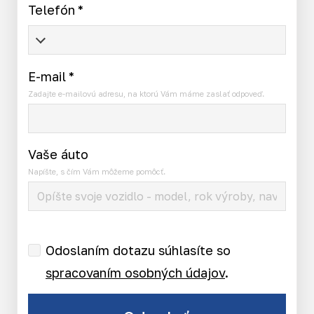
Telefón
*
E-mail
*
Zadajte e-mailovú adresu, na ktorú Vám máme zaslať odpoveď.
Vaše áuto
Napíšte, s čím Vám môžeme pomôcť.
Odoslaním dotazu súhlasíte so
spracovaním osobných údajov
.