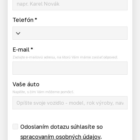
Telefón
*
E-mail
*
Zadajte e-mailovú adresu, na ktorú Vám máme zaslať odpoveď.
Vaše áuto
Napíšte, s čím Vám môžeme pomôcť.
Odoslaním dotazu súhlasíte so
spracovaním osobných údajov
.