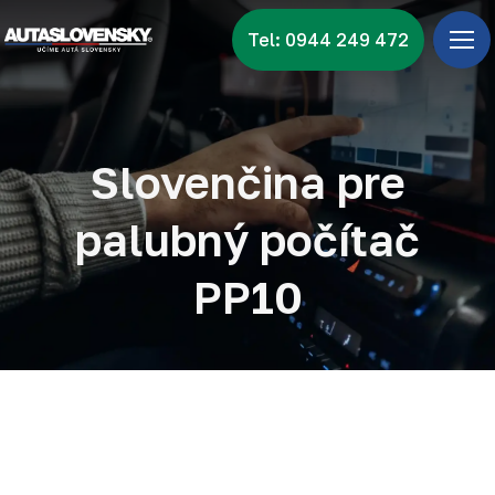
Tel: 0944 249 472
Úv
Ponu
Zna
Slovenčina pre
Vid
palubný počítač
Nov
PP10
Kon