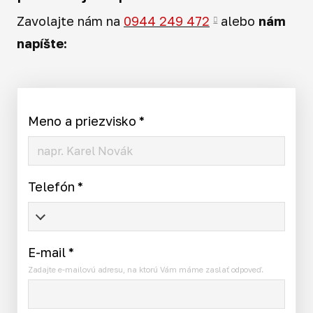
Zavolajte nám na
0944 249 472
alebo
nám
napíšte:
Meno a priezvisko
*
Telefón
*
E-mail
*
Zadajte e-mailovú adresu, na ktorú Vám máme zaslať odpoveď.