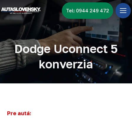
Tel: 0944 249 472
Úv
Ponu
Zna
Dodge Uconnect 5
Vid
konverzia
Nov
Kon
Pre autá: