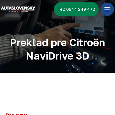
Tel: 0944 249 472
Úv
Ponu
Zna
Preklad pre Citroën
Vid
NaviDrive 3D
Nov
Kon