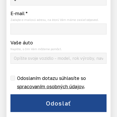
E-mail
*
Zadajte e-mailovú adresu, na ktorú Vám máme zaslať odpoveď.
Vaše áuto
Napíšte, s čím Vám môžeme pomôcť.
Odoslaním dotazu súhlasíte so
spracovaním osobných údajov
.
Odoslať