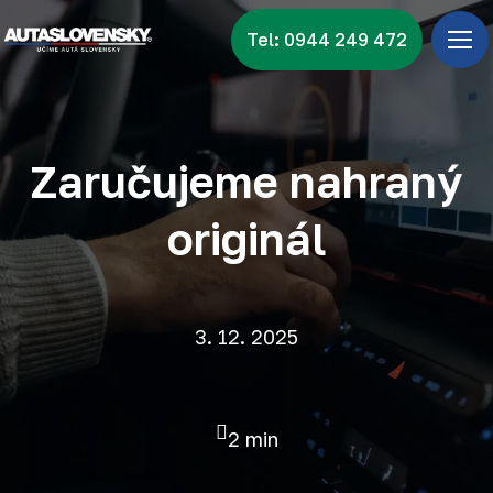
Tel: 0944 249 472
Úv
Ponu
Zna
Zaručujeme nahraný
Vid
originál
Nov
Kon
3. 12. 2025
2 min