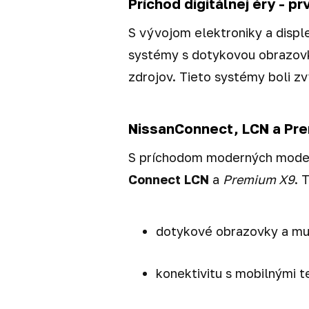
Príchod digitálnej éry - 
S vývojom elektroniky a disple
systémy s dotykovou obrazovk
zdrojov. Tieto systémy boli zv
NissanConnect, LCN a Pr
S príchodom moderných modelo
Connect LCN
a
Premium X9
. 
dotykové obrazovky a mult
konektivitu s mobilnými t