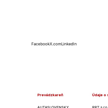
Facebook
X.com
LinkedIn
Prevádzkareň
Údaje o 
AUTASLOVENSKY
RRT s.r.o