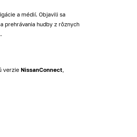
gácie a médií. Objavili sa
a prehrávania hudby z rôznych
.
ú verzie
NissanConnect
,