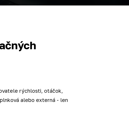
mačných
vatele rýchlosti, otáčok,
oplnková alebo externá - len