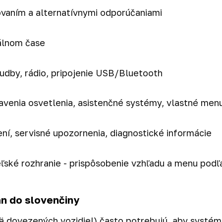
ovaním a alternatívnymi odporúčaniami
álnom čase
udby, rádio, pripojenie USB/Bluetooth
tavenia osvetlenia, asistenčné systémy, vlastné men
ní, servisné upozornenia, diagnostické informácie
ľské rozhranie - prispôsobenie vzhľadu a menu podľa
an do slovenčiny
mä dovezených vozidiel) často potrebujú, aby systém