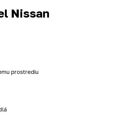
el Nissan
nemu prostrediu
dlá