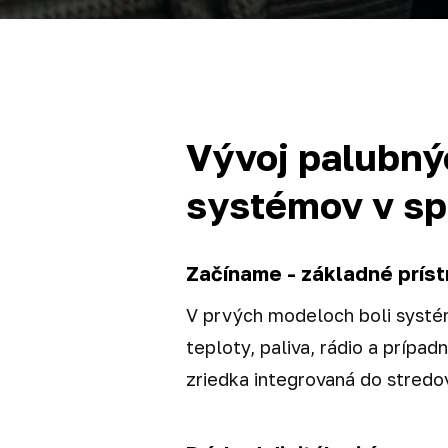
Vývoj palubný
systémov v sp
Začíname - základné prís
V prvých modeloch boli systém
teploty, paliva, rádio a prípa
zriedka integrovaná do stredo