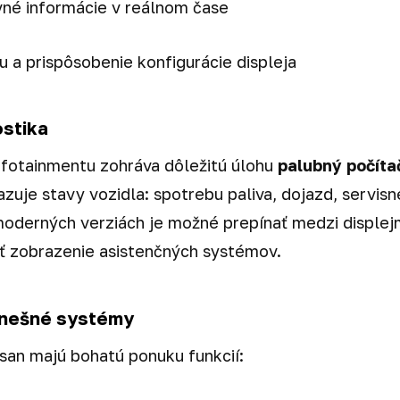
vné informácie v reálnom čase
u a prispôsobenie konfigurácie displeja
ostika
fotainmentu zohráva dôležitú úlohu
palubný počíta
azuje stavy vozidla: spotrebu paliva, dojazd, servi
 moderných verziách je možné prepínať medzi displejm
jiť zobrazenie asistenčných systémov.
dnešné systémy
an majú bohatú ponuku funkcií: