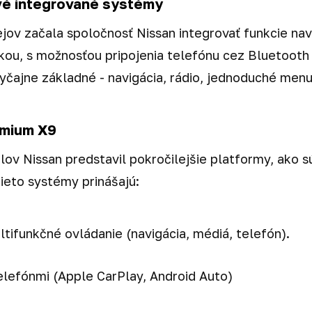
prvé integrované systémy
jov začala spoločnosť Nissan integrovať funkcie navi
ou, s možnosťou pripojenia telefónu cez Bluetooth 
yčajne základné - navigácia, rádio, jednoduché menu
emium X9
v Nissan predstavil pokročilejšie platformy, ako s
Tieto systémy prinášajú:
ifunkčné ovládanie (navigácia, médiá, telefón).
elefónmi (Apple CarPlay, Android Auto)