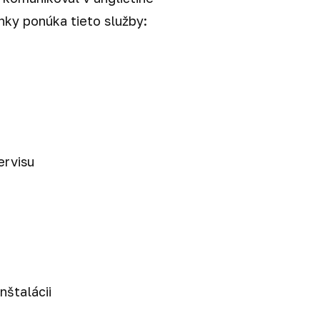
nky ponúka tieto služby:
ervisu
nštalácii