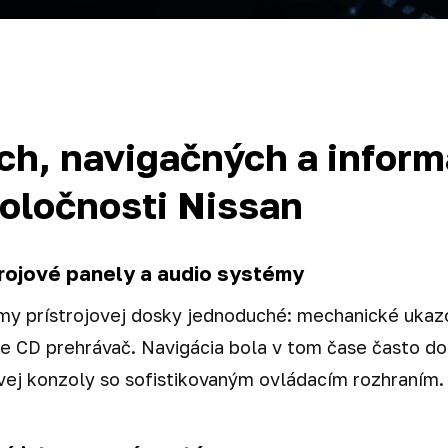
ch, navigačných a infor
oločnosti Nissan
trojové panely a audio systémy
y prístrojovej dosky jednoduché: mechanické ukazo
dne CD prehrávač. Navigácia bola v tom čase často d
vej konzoly so sofistikovaným ovládacím rozhraním.