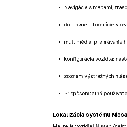
Navigácia s mapami, tras
dopravné informácie v re
multimédiá: prehrávanie h
konfigurácia vozidla: nas
zoznam výstražných hláse
Prispôsobiteľné používate
Lokalizácia systému Niss
Majitelia vozidiel Nissan (naj