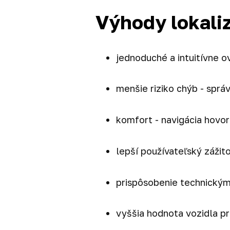
Výhody lokaliz
jednoduché a intuitívne 
menšie riziko chýb - spr
komfort - navigácia hovor
lepší používateľský zážit
prispôsobenie technický
vyššia hodnota vozidla pri