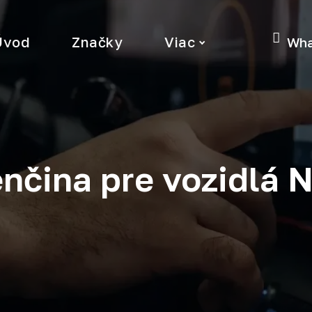
Úvod
Značky
Viac
Wha
nčina pre vozidlá 