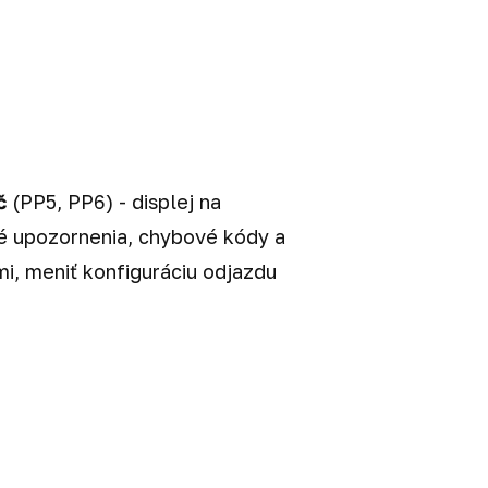
č
(PP5, PP6) - displej na
sné upozornenia, chybové kódy a
i, meniť konfiguráciu odjazdu