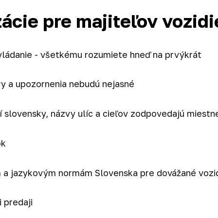
ácie pre majiteľov vozidi
ovládanie - všetkému rozumiete hneď na prvýkrát
ávy a upozornenia nebudú nejasné
í slovensky, názvy ulíc a cieľov zodpovedajú miest
ok
m a jazykovým normám Slovenska pre dovážané vozi
 predaji