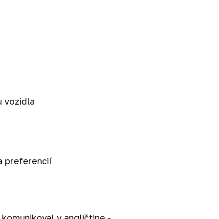
u vozidla
 preferencií
 komunikoval v angličtine -