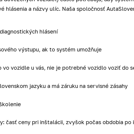
é hlásenia a názvy ulíc. Naša spoločnosť AutaSlove
diagnostických hlásení
sového výstupu, ak to systém umožňuje
 vo vozidle u vás, nie je potrebné vozidlo voziť do s
 slovenskom jazyku a má záruku na servisné zásahy
školenie
 časť ceny pri inštalácii, zvyšok počas obdobia po i