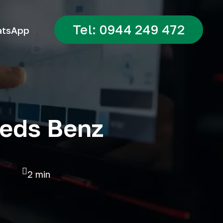
Tel: 0944 249 472
tsApp
ceds Benz
2 min