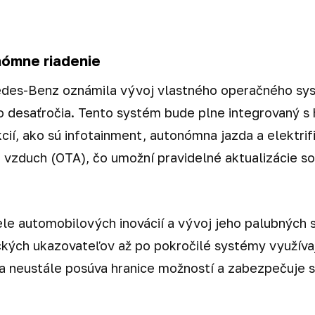
nómne riadenie
edes-Benz oznámila vývoj vlastného operačného s
to desaťročia. Tento systém bude plne integrovaný s
cií, ako sú infotainment, autonómna jazda a elektri
z vzduch (OTA), čo umožní pravidelné aktualizácie s
le automobilových inovácií a vývoj jeho palubných 
ých ukazovateľov až po pokročilé systémy využívaj
 neustále posúva hranice možností a zabezpečuje 