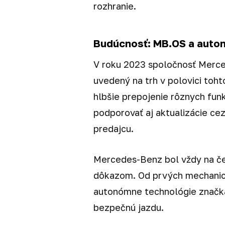
rozhranie.
Budúcnosť: MB.OS a auto
V roku 2023 spoločnosť Merc
uvedený na trh v polovici toh
hlbšie prepojenie rôznych funk
podporovať aj aktualizácie ce
predajcu.
Mercedes-Benz bol vždy na če
dôkazom. Od prvých mechanick
autonómne technológie značka
bezpečnú jazdu.