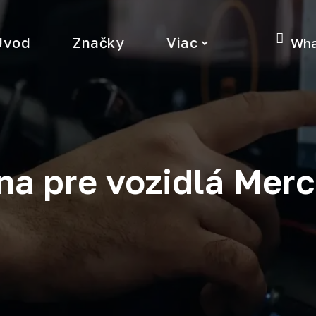
Úvod
Značky
Viac
Wha
na pre vozidlá Mer