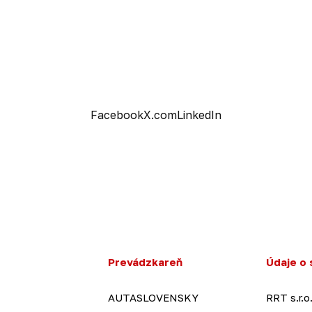
Facebook
X.com
LinkedIn
Prevádzkareň
Údaje o 
AUTASLOVENSKY
RRT s.r.o