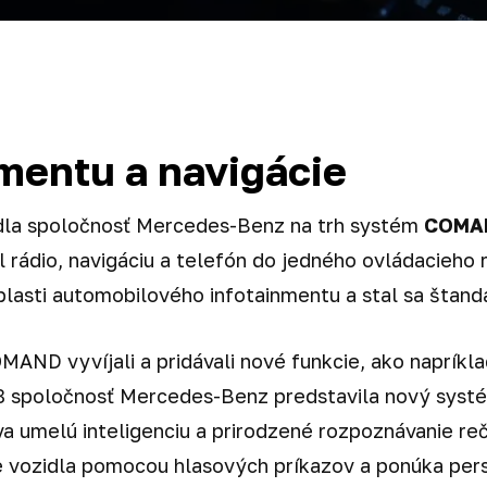
nmentu a navigácie
iedla spoločnosť Mercedes-Benz na trh systém
COMA
l rádio, navigáciu a telefón do jedného ovládacieho 
lasti automobilového infotainmentu a stal sa štand
AND vyvíjali a pridávali nové funkcie, ako napríkl
18 spoločnosť Mercedes-Benz predstavila nový sys
va umelú inteligenciu a prirodzené rozpoznávanie r
e vozidla pomocou hlasových príkazov a ponúka per