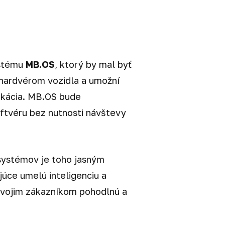
ystému
MB.OS
, ktorý by mal byť
 hardvérom vozidla a umožní
fikácia. MB.OS bude
oftvéru bez nutnosti návštevy
systémov je toho jasným
úce umelú inteligenciu a
svojim zákazníkom pohodlnú a