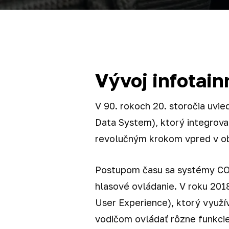
Vývoj infotai
V 90. rokoch 20. storočia uv
Data System), ktorý integrova
revolučným krokom vpred v ob
Postupom času sa systémy COM
hlasové ovládanie. V roku 20
User Experience), ktorý využí
vodičom ovládať rôzne funkci