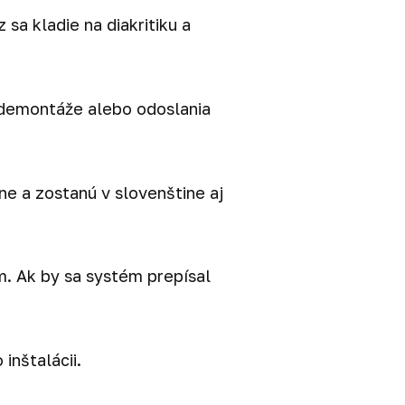
sa kladie na diakritiku a
i demontáže alebo odoslania
vne a zostanú v slovenštine aj
m. Ak by sa systém prepísal
inštalácii.