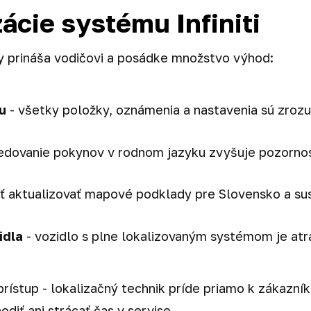
ácie systému Infiniti
y prináša vodičovi a posádke množstvo výhod:
u
- všetky položky, oznámenia a nastavenia sú zrozu
edovanie pokynov v rodnom jazyku zvyšuje pozorno
 aktualizovať mapové podklady pre Slovensko a sus
idla
- vozidlo s plne lokalizovaným systémom je atra
prístup - lokalizačný technik príde priamo k zákazn
diť ani strácať čas v servise.