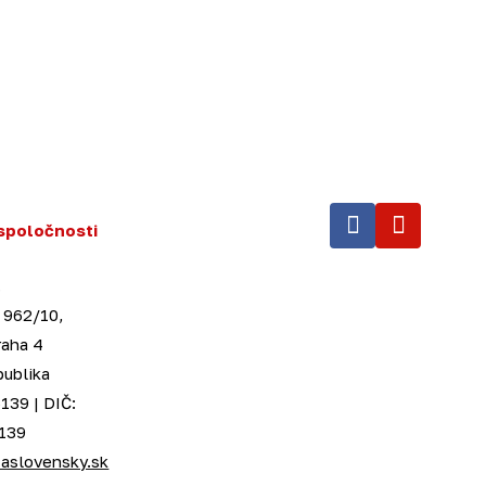
spoločnosti
.
 962/10,
raha 4
publika
139 | DIČ:
139
aslovensky.sk