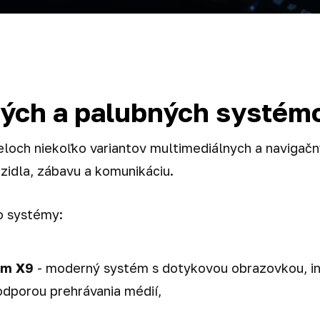
ých a palubných systémov
odeloch niekoľko variantov multimediálnych a navigač
zidla, zábavu a komunikáciu.
to systémy:
ium X9
- moderný systém s dotykovou obrazovkou, in
odporou prehrávania médií,