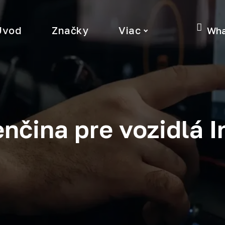
Úvod
Značky
Viac
Wha
nčina pre vozidlá In