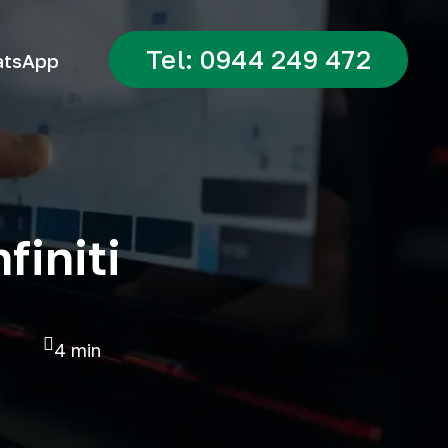
Tel: 0944 249 472
tsApp
finiti
4 min