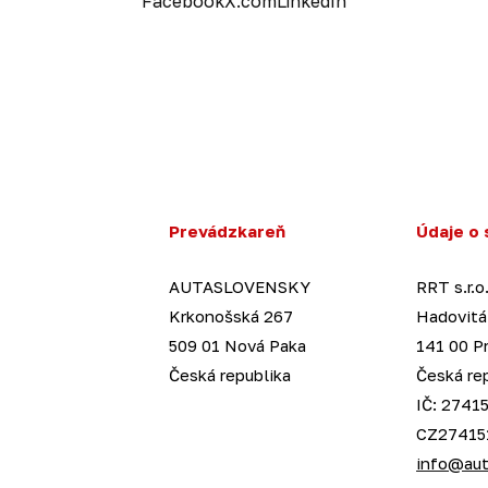
Facebook
X.com
LinkedIn
Prevádzkareň
Údaje o 
AUTASLOVENSKY
RRT s.r.o
Krkonošská 267
Hadovitá
509 01 Nová Paka
141 00 P
Česká republika
Česká re
IČ: 27415
CZ27415
info@aut