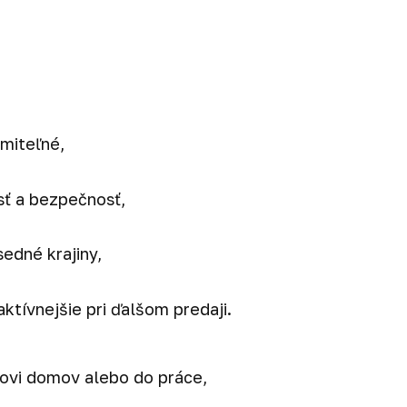
miteľné,
sť a bezpečnosť,
edné krajiny,
ktívnejšie pri ďalšom predaji.
íkovi domov alebo do práce,