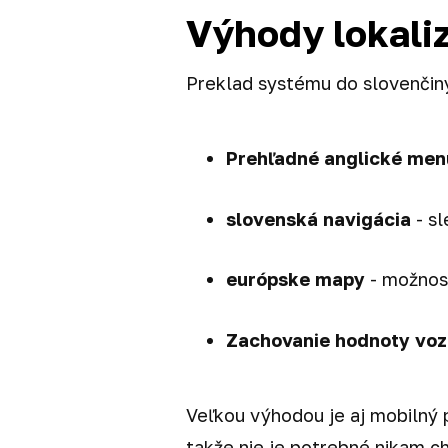
Výhody lokaliz
Preklad systému do slovenčin
Prehľadné anglické men
slovenská navigácia
- sl
európske mapy
- možnosť
Zachovanie hodnoty voz
Veľkou výhodou je aj mobilný 
takže nie je potrebné nikam cho