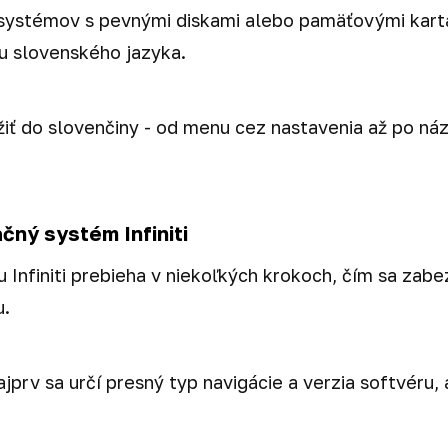
 systémov s pevnými diskami alebo pamäťovými karta
u slovenského jazyka.
iť do slovenčiny - od menu cez nastavenia až po ná
čný systém Infiniti
 Infiniti prebieha v niekoľkých krokoch, čím sa zab
u.
ajprv sa určí presný typ navigácie a verzia softvéru