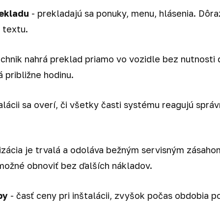
rekladu
- prekladajú sa ponuky, menu, hlásenia. Dôraz 
 textu.
echnik nahrá preklad priamo vo vozidle bez nutnost
 približne hodinu.
alácii sa overí, či všetky časti systému reagujú sprá
izácia je trvalá a odoláva bežným servisným zásaho
 možné obnoviť bez ďalších nákladov.
by
- časť ceny pri inštalácii, zvyšok počas obdobia po 