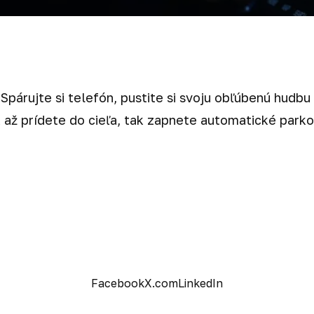
Spárujte si telefón, pustite si svoju obľúbenú hudbu 
a až prídete do cieľa, tak zapnete automatické park
Facebook
X.com
LinkedIn