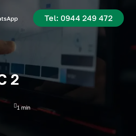
Tel: 0944 249 472
tsApp
C 2
1 min