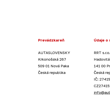
Prevádzkareň
Údaje o 
AUTASLOVENSKY
RRT s.r.o
Krkonošská 267
Hadovitá
509 01 Nová Paka
141 00 P
Česká republika
Česká re
IČ: 27415
CZ27415
info@aut