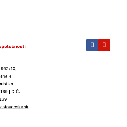
spoločnosti
.
 962/10,
raha 4
publika
139 | DIČ:
139
aslovensky.sk