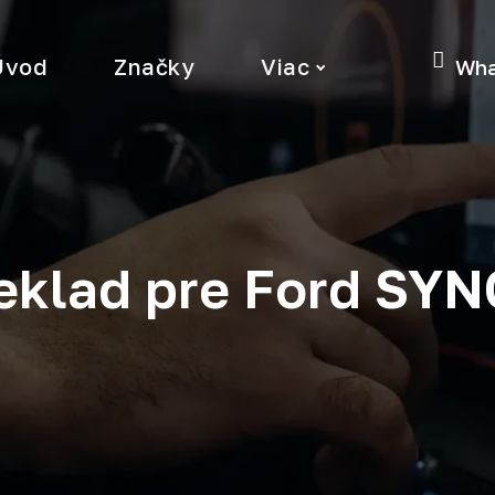
Úvod
Značky
Viac
Wha
eklad pre Ford SYN