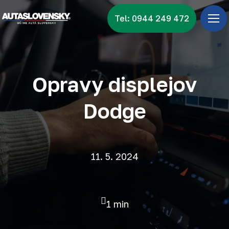
Tel: 0944 249 472
Úv
Ponu
Zna
Opravy displejov
Vid
Dodge
Nov
Kon
11. 5. 2024
1 min