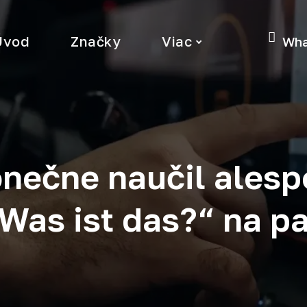
Úvod
Značky
Viac
Wha
onečne naučil alesp
„Was ist das?“ na p