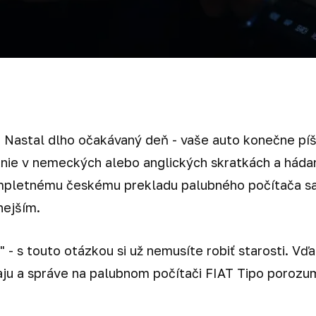
a! Nastal dlho očakávaný deň - vaše auto konečne pí
nie v nemeckých alebo anglických skratkách a hádani
mpletnému českému prekladu palubného počítača sa
nejším.
" - s touto otázkou si už nemusíte robiť starosti. Vď
u a správe na palubnom počítači FIAT Tipo porozum