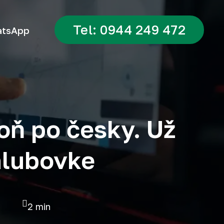
Tel: 0944 249 472
tsApp
oň po česky. Už
alubovke
2 min