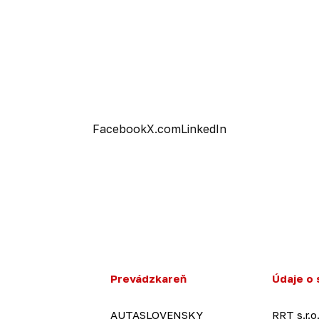
Facebook
X.com
LinkedIn
Prevádzkareň
Údaje o 
AUTASLOVENSKY
RRT s.r.o