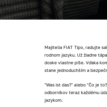
Majitelia FIAT Tipo, radujte s
rodnom jazyku. Už žiadne tápa
doske vlastne píše. Vďaka ko
stane jednoduchším a bezpeč
"Was ist das?" alebo "Čo je to?
odborníkov teraz každému údaj
jazykom.