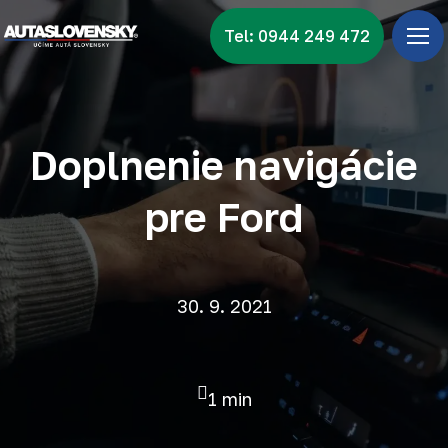
Tel: 0944 249 472
Úv
Ponu
Zna
Doplnenie navigácie
Vid
pre Ford
Nov
Kon
30. 9. 2021
1 min