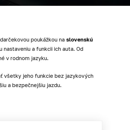
ou darčekovou poukážkou na
slovenskú
astaveniu a funkcii ich auta. Od
né v rodnom jazyku.
ať všetky jeho funkcie bez jazykových
šiu a bezpečnejšiu jazdu.