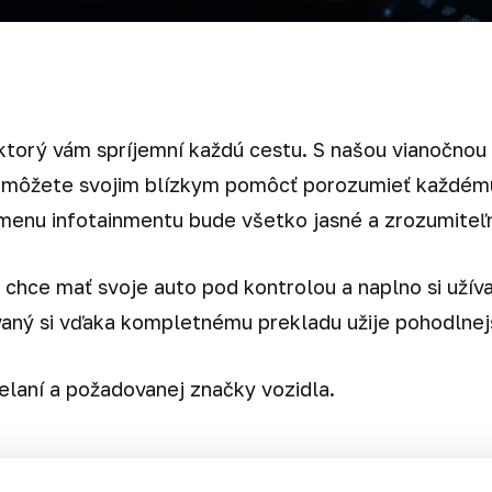
 ktorý vám spríjemní každú cestu. S našou vianočn
môžete svojim blízkym pomôcť porozumieť každému n
 menu infotainmentu bude všetko jasné a zrozumiteľ
 chce mať svoje auto pod kontrolou a naplno si užív
vaný si vďaka kompletnému prekladu užije pohodlnej
laní a požadovanej značky vozidla.