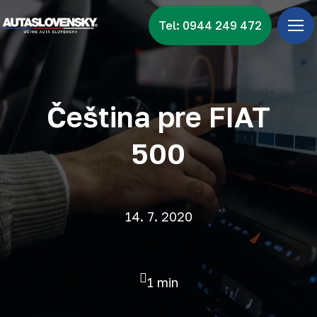
Tel: 0944 249 472
Úv
Ponu
Zna
Čeština pre FIAT
Vid
500
Nov
Kon
14. 7. 2020
1 min